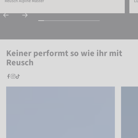
Reusch Alpine Master
L
Keiner performt so wie ihr mit
Reusch