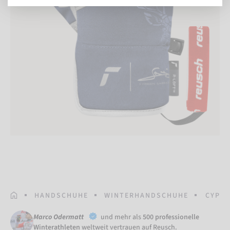
STARTSEITE
HANDSCHUHE
WINTERHANDSCHUHE
CYPRI
Marco Odermatt
und mehr als
500 professionelle
Winterathleten
weltweit vertrauen auf Reusch.