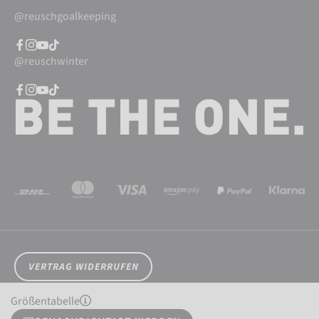
@reuschgoalkeeping
@reuschwinter
VERTRAG WIDERRUFEN
Cookieeinstellungen
Datenschutz
AGB
Impressum
Größentabelle
Widerrufsrecht
Barrierefreiheit
© 2026 Reusch International SpA - AG