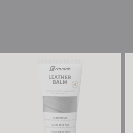
Reusch Lederbalsam
Reu