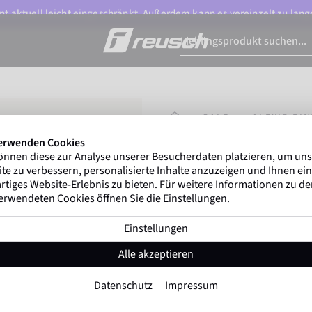
t aktuell leicht eingeschränkt. Außerdem kann es vereinzelt zu länge
STARTSEITE
SALE
ALEXIS PI
erwenden Cookies
önnen diese zur Analyse unserer Besucherdaten platzieren, um un
Marco Odermatt
und 
te zu verbessern, personalisierte Inhalte anzuzeigen und Ihnen ein
Winterathleten
weltweit v
rtiges Website-Erlebnis zu bieten. Für weitere Informationen zu d
erwendeten Cookies öffnen Sie die Einstellungen.
Einstellungen
Alexis Pinturault
Alle akzeptieren
Artikel-Nr. 6401113
Datenschutz
Impressum
Extra warm
Winddicht
Extra 