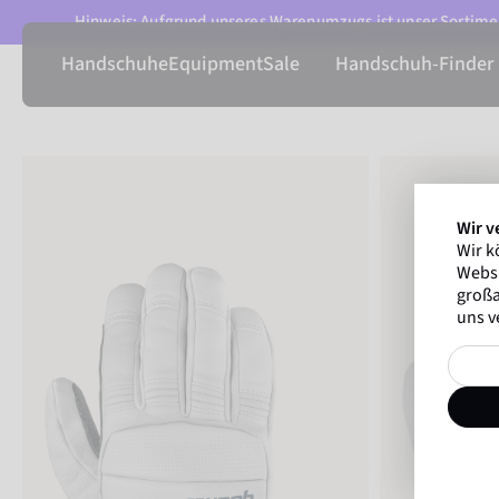
Hinweis: Aufgrund unseres Warenumzugs ist unser Sortimen
Handschuhe
Equipment
Sale
Handschuh-Finder
Wir v
Wir k
Websi
großa
uns v