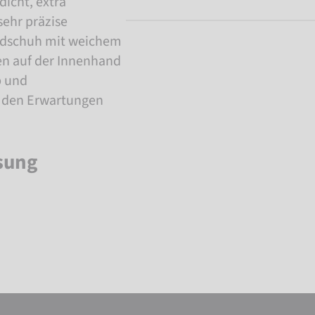
dicht, extra
sehr präzise
ndschuh mit weichem
n auf der Innenhand
p und
n den Erwartungen
sung