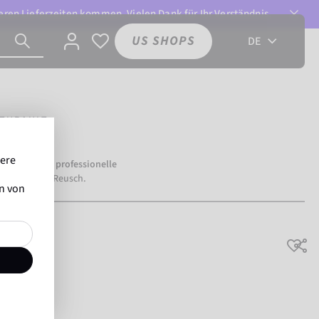
ren Lieferzeiten kommen. Vielen Dank für Ihr Verständnis.
US SHOPS
DE
NTURAULT
sere
mehr als
500 professionelle
ertrauen auf Reusch.
en von
Atmungsaktiv