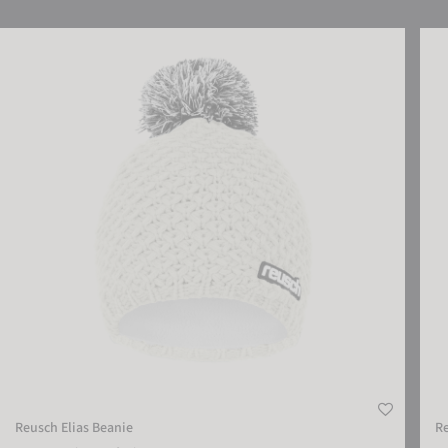
Reusch Elias Beanie
Reus
Reusch Elias Beanie
R