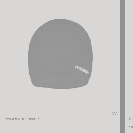
Reusch Aron Beanie
Reus
Reusch Aron Beanie
R
we