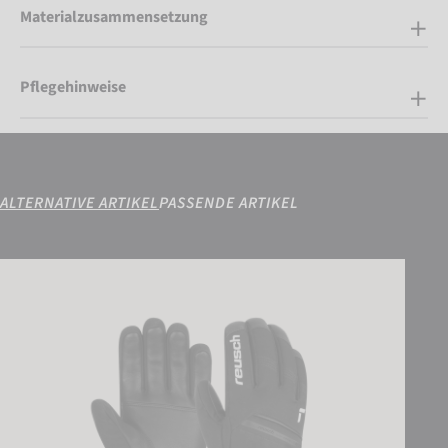
Materialzusammensetzung
Pflegehinweise
ALTERNATIVE ARTIKEL
PASSENDE ARTIKEL
Reusch Morris GORE-TEX®