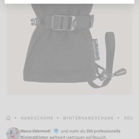
STARTSEITE
HANDSCHUHE
WINTERHANDSCHUHE
REUSC
Marco Odermatt
und mehr als
500 professionelle
Winterathleten
weltweit vertrauen auf Reusch.