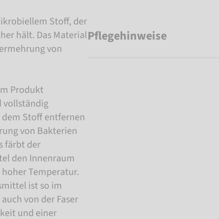
krobiellem Stoff, der
Pflegehinweise
her hält. Das Material
 Vermehrung von
dem Produkt
 vollständig
 dem Stoff entfernen
rung von Bakterien
 färbt der
ittel den Innenraum
i hoher Temperatur.
mittel ist so im
r auch von der Faser
keit und einer