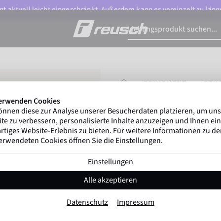
t aktuell leicht eingeschränkt. Außerdem kann es vereinzelt zu länge
STARTSEITE
EQUIPMENT
REU
erwenden Cookies
önnen diese zur Analyse unserer Besucherdaten platzieren, um un
Marco Odermatt
und 
te zu verbessern, personalisierte Inhalte anzuzeigen und Ihnen ein
Winterathleten
weltweit v
rtiges Website-Erlebnis zu bieten. Für weitere Informationen zu d
erwendeten Cookies öffnen Sie die Einstellungen.
Einstellungen
Reusch Antibact
Alle akzeptieren
Artikel-Nr. 6089040
Datenschutz
Impressum
Farbe:
Schwarz