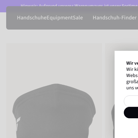
Hinweis: Aufgrund unseres Warenumzugs ist unser Sortimen
Handschuhe
Equipment
Sale
Handschuh-Finder
Wir v
Wir k
Websi
großa
uns v