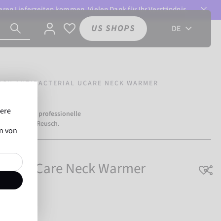
ren Lieferzeiten kommen. Vielen Dank für Ihr Verständnis.
US SHOPS
DE
SCH ANTIBACTERIAL UCARE NECK WARMER
sere
mehr als
500 professionelle
ertrauen auf Reusch.
en von
erial UCare Neck Warmer