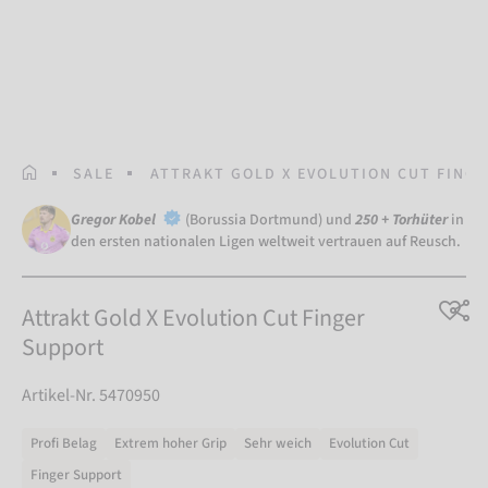
STARTSEITE
SALE
ATTRAKT GOLD X EVOLUTION CUT FING
Gregor Kobel
(Borussia Dortmund) und
250 + Torhüter
in
den ersten nationalen Ligen weltweit vertrauen auf Reusch.
Attrakt Gold X Evolution Cut Finger
Support
Artikel-Nr. 5470950
Profi Belag
Extrem hoher Grip
Sehr weich
Evolution Cut
Finger Support