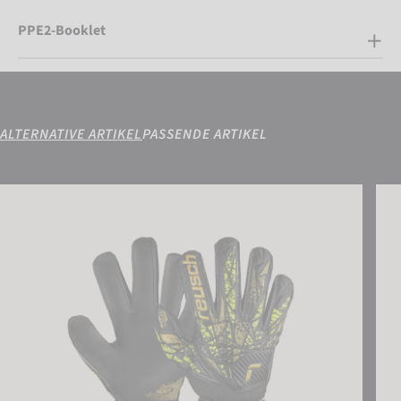
PPE2-Booklet
ALTERNATIVE ARTIKEL
PASSENDE ARTIKEL
Attrakt Infinity Finger Support
Attr